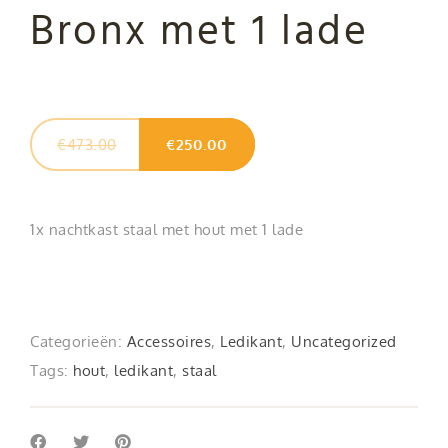
Bronx met 1 lade
Oorspronkelijke
Huidige
€
473.00
€
250.00
prijs
prijs
was:
is:
€473.00.
€250.00.
1x nachtkast staal met hout met 1 lade
Categorieën:
Accessoires
,
Ledikant
,
Uncategorized
Tags:
hout
,
ledikant
,
staal