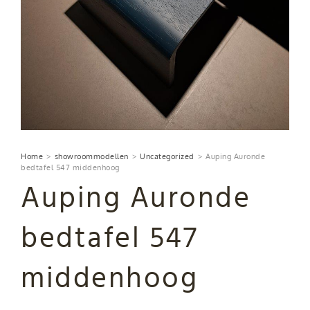
Home
>
showroommodellen
>
Uncategorized
>
Auping Auronde
bedtafel 547 middenhoog
Auping Auronde
bedtafel 547
middenhoog