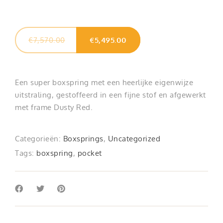
Oorspronkelijke
Huidige
€
7,570.00
€
5,495.00
prijs
prijs
was:
is:
€7,570.00.
€5,495.00.
Een super boxspring met een heerlijke eigenwijze
uitstraling, gestoffeerd in een fijne stof en afgewerkt
met frame Dusty Red.
Categorieën:
Boxsprings
,
Uncategorized
Tags:
boxspring
,
pocket