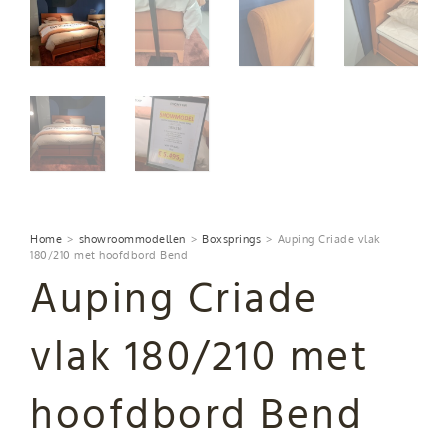
Home
>
showroommodellen
>
Boxsprings
>
Auping Criade vlak
180/210 met hoofdbord Bend
Auping Criade
vlak 180/210 met
hoofdbord Bend