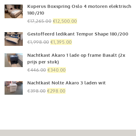
Kuperus Boxspring Oslo 4 motoren elektrisch
was:
is:
180/210
€1,095.00.
€795.00.
Oorspronkelijke
Huidige
€
17,265.00
€
12,500.00
prijs
prijs
Gestoffeerd ledikant Tempur Shape 180/200
was:
is:
€17,265.00.
€12,500.00.
Oorspronkelijke
Huidige
€
1,998.00
€
1,395.00
prijs
prijs
Nachtkast Akaro 1 lade op frame Basalt (2x
was:
is:
prijs per stuk)
€1,998.00.
€1,395.00.
Oorspronkelijke
Huidige
€
446.00
€
340.00
prijs
prijs
Nachtkast Nolte Akaro 3 laden wit
was:
is:
€446.00.
€340.00.
Oorspronkelijke
Huidige
€
398.00
€
298.00
prijs
prijs
was:
is:
€398.00.
€298.00.