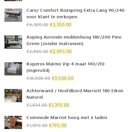
prijs
prijs
Care/ Comfort Boxspring Extra Lang 90/240
was:
is:
voor klant te verkopen
€1,850.00.
€795.00.
Oorspronkelijke
Huidige
€
6,300.00
€
3,350.00
prijs
prijs
Auping Auronde middenhoog 180/200 Pine
was:
is:
Green (zonder matrassen)
€6,300.00.
€3,350.00.
Oorspronkelijke
Huidige
€
2,845.00
€
2,095.00
prijs
prijs
Kuperus Malmö Vip 4 maat 140/210
was:
is:
(ingeruild)
€2,845.00.
€2,095.00.
Oorspronkelijke
Huidige
€
18,000.00
€
3,500.00
prijs
prijs
Achterwand / Hoofdbord Marriott 180 Eiken
was:
is:
Naturel
€18,000.00.
€3,500.00.
Oorspronkelijke
Huidige
€
1,834.00
€
1,395.00
prijs
prijs
Commode Marriot hoog met 6 laden
was:
is:
€1,834.00.
€1,395.00.
Oorspronkelijke
Huidige
€
1,095.00
€
795.00
prijs
prijs