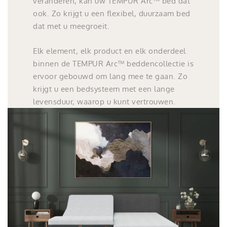
veranderen, kan uw TEMPUR Arc™ bed dat
ook. Zo krijgt u een flexibel, duurzaam bed
dat met u meegroeit.
Elk element, elk product en elk onderdeel
binnen de TEMPUR Arc™ beddencollectie is
ervoor gebouwd om lang mee te gaan. Zo
krijgt u een bedsysteem met een lange
levensduur, waarop u kunt vertrouwen.