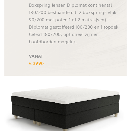
Boxspring Jensen Diplomat continental
180/200 bestaande uit: 2 boxsprings vlak
90/200 met poten 1 of 2 matras(sen)
Diplomat gestoffeerd 180/200 en 1 topdek
Celex1 180/200, optioneel zijn er
hoofdborden mogelijk.
VANAF
€ 3990