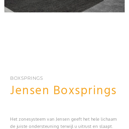
BOXSPRINGS
Jensen Boxsprings
Het zonesysteem van Jensen geeft het hele lichaam
de juiste ondersteuning terwijl u uitrust en slaapt.