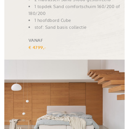
1 topdek Sand comfortschuim 160/200 of
180/200
1 hoofdbord Cube
stof: Sand basis collectie
VANAF
€ 4799,-