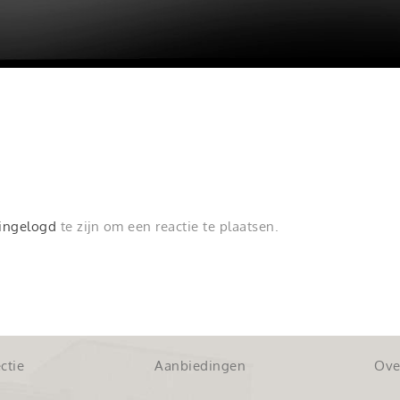
ingelogd
te zijn om een reactie te plaatsen.
ctie
Aanbiedingen
Ove