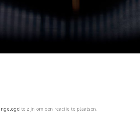
ingelogd
te zijn om een reactie te plaatsen.